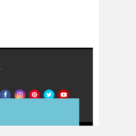
Join Now
Redaksi
Info Iklan