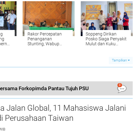
ng
Rakor Percepatan
Soppeng Dirikan
ng
Penanganan
Posko Siaga Penyakit
bernur
Stunting, Wabup
Mulut dan Kuku
Intruksikan Satu
Hewan Ternak
Bahasa
Tampilkan
0
Bersama Forkopimda Pantau Tujuh PSU
a Jalan Global, 11 Mahasiswa Jalani
i Perusahaan Taiwan
WIB