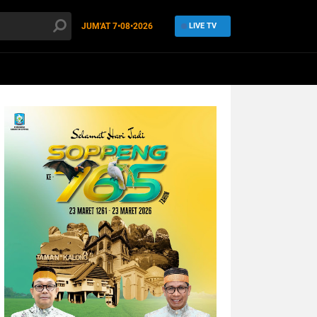
JUM'AT
7•08•2026
LIVE TV