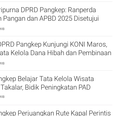
ripurna DPRD Pangkep: Ranperda
 Pangan dan APBD 2025 Disetujui
ejumlah Catatan
WIB
 DPRD Pangkep Kunjungi KONI Maros,
Tata Kelola Dana Hibah dan Pembinaan
WIB
kep Belajar Tata Kelola Wisata
 Takalar, Bidik Peningkatan PAD
WIB
gkep Perjuangkan Rute Kapal Perintis