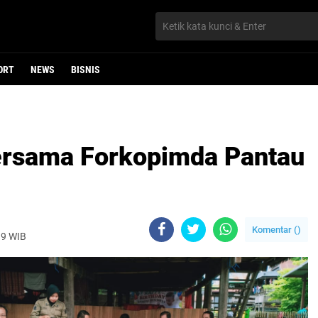
ORT
NEWS
BISNIS
ersama Forkopimda Pantau
Komentar (
)
019 WIB