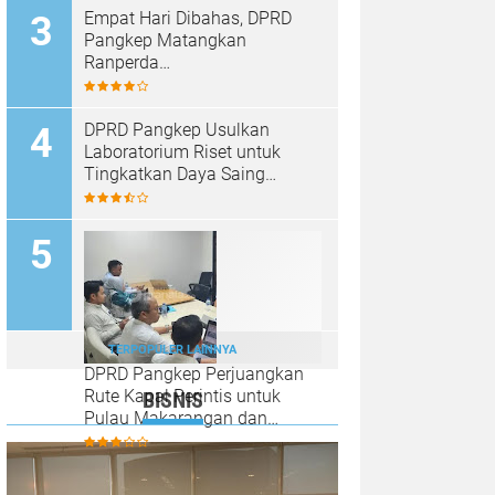
Empat Hari Dibahas, DPRD
Pangkep Matangkan
Ranperda
Pertanggungjawaban APBD
2025
DPRD Pangkep Usulkan
Laboratorium Riset untuk
Tingkatkan Daya Saing
Produk Unggulan
TERPOPULER LAINNYA
DPRD Pangkep Perjuangkan
Rute Kapal Perintis untuk
BISNIS
Pulau Makarangan dan
Langkoteang