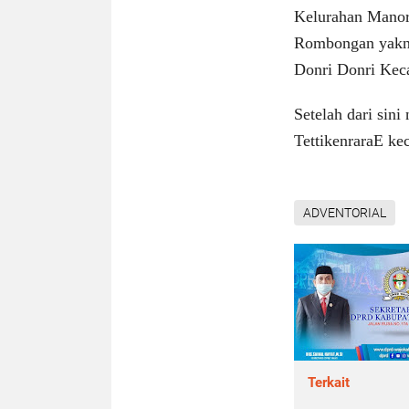
Kelurahan Manor
Rombongan yakni
Donri Donri Kec
Setelah dari si
TettikenraraE k
ADVENTORIAL
Terkait