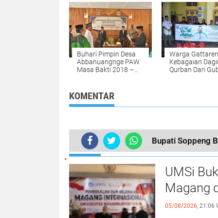
Buhari Pimpin Desa
Warga Gattare
Abbanuangnge PAW
Kebagaian Dagi
Masa Bakti 2018 –
Qurban Dari Gu
2024
Sulsel
KOMENTAR
Bupati Soppeng 
TERKINI
UMSi Buk
Magang d
05/08/2026,
21:06 