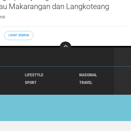
lau Makarangan dan Langkoteang
WIB
LIHAT SEMUA
LIFESTYLE
NASIONAL
SPORT
TRAVEL
Copyright ©
2026 klikterkini.com
Premium