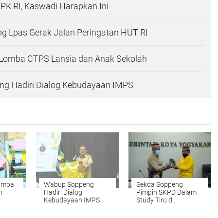
K RI, Kaswadi Harapkan Ini
g Lpas Gerak Jalan Peringatan HUT RI
 Lomba CTPS Lansia dan Anak Sekolah
g Hadiri Dialog Kebudayaan IMPS
Lomba
Wabup Soppeng
Sekda Soppeng
n
Hadiri Dialog
Pimpin SKPD Dalam
Kebudayaan IMPS
Study Tiru di
Yogyakarta