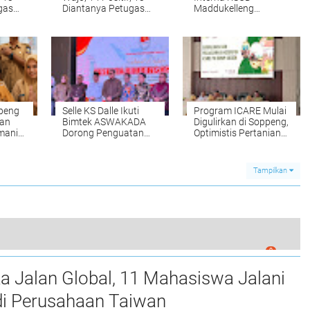
gas
Diantanya Petugas
Maddukelleng
Rumah Sakit
Tergenang, Ini
Penyebabnya
peng
Selle KS Dalle Ikuti
Program ICARE Mulai
nan
Bimtek ASWAKADA
Digulirkan di Soppeng,
manis
Dorong Penguatan
Optimistis Pertanian
5S
Peran Wakil Kepala
Makin Maju
Daerah
Tampilkan
0
as Dilindas Mobil di Poros Tarumpakkae
a Jalan Global, 11 Mahasiswa Jalani
i Perusahaan Taiwan