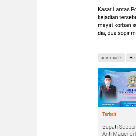
Kasat Lantas 
kejadian terseb
mayat korban s
dia, dua sopir 
arus mudik
Hea
Terkait
Bupati Soppe
Anti Mager di