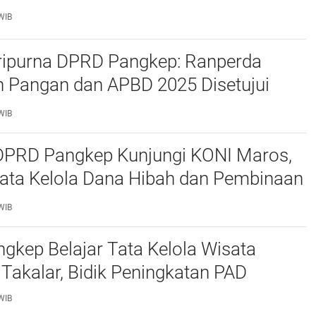
WIB
ripurna DPRD Pangkep: Ranperda
 Pangan dan APBD 2025 Disetujui
ejumlah Catatan
WIB
 DPRD Pangkep Kunjungi KONI Maros,
Tata Kelola Dana Hibah dan Pembinaan
WIB
kep Belajar Tata Kelola Wisata
 Takalar, Bidik Peningkatan PAD
WIB