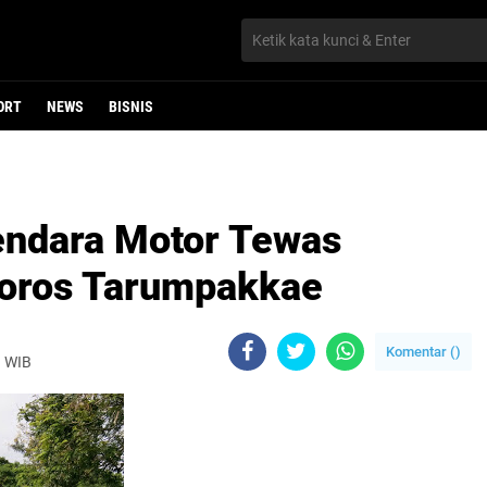
ORT
NEWS
BISNIS
endara Motor Tewas
 Poros Tarumpakkae
Komentar (
)
9 WIB