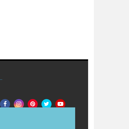
Join Now
Redaksi
Info Iklan