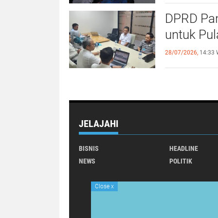
DPRD Pan
untuk Pu
28/07/2026,
14:33 
JELAJAHI
BISNIS
HEADLINE
NEWS
POLITIK
Close
x