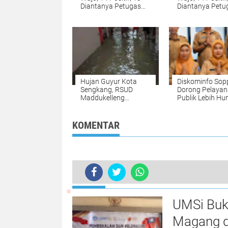
Diantanya Petugas
Diantanya Petu
Rumah Sakit
Rumah Sakit
Hujan Guyur Kota
Diskominfo Sop
Sengkang, RSUD
Dorong Pelaya
Maddukelleng
Publik Lebih Hu
Kebanjiran
Lewat Budaya 
KOMENTAR
TERKINI
Arus Mudik, Pengendara Motor Tew
UMSi Buk
Magang d