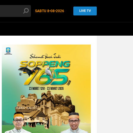
SABTU
8•08•2026
LIVE TV