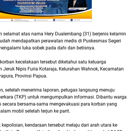
 selamat atas nama Hery Dualembang (31) berjenis kelamin
ni sudah mendapatkan perawatan medis di Puskesmas Segeri
engalami luka sobek pada dahi dan betisnya.
orban kecelakaan tersebut diketahui satu keluarga
an Jeruk Nipis Furia Kotaraja, Kelurahan Wahnok, Kecamatan
apura, Provinsi Papua.
n, setelah menerima laporan, petugas langsung menuju
perkara (TKP) untuk mengumpulkan informasi. Dibantu warga
s secara bersama-sama mengevakuasi para korban yang
alam mobil setelah terjun ke parit.
k kepolisian, kendaraan tersebut melaju dari arah utara ke