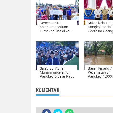
Kemensos RI
Rutan Kelas IIB
Salurkan Bantuan
Pangkajene Jali
Lumbung Sosial ke
Koordinasi den
Wilayah Kepulauan
Pemkab Jelang
Pangkep
ke-80 RI
Salat Idul Adha
Banjir Terjang 7
Muhammadiyah di
Kecamatan di
Pangkep Digelar Rabu
Pangkep, 1.000
28 Juni, Ini Titik
Rumah Terenda
Lokasinya
Puluhan Warga
Mengungsi
KOMENTAR