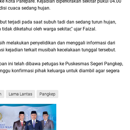
ke Kota Parepare. Kejadian diperkirakan sekitar pukul 04.00
disi cuaca sedang hujan.
ebut terjadi pada saat subuh tadi dan sedang turun hujan,
tidak diketahui oleh warga sekitar," ujar Faizal.
asih melakukan penyelidikan dan menggali informasi dari
kasi kejadian terkait musibah kecelakaan tunggal tersebut.
ban ini telah dibawa petugas ke Puskesmas Segeri Pangkep,
nggu konfirmasi pihak keluarga untuk diambil agar segera
n
Lama Lantas
Pangkep