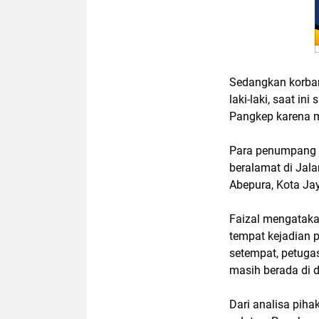
Sedangkan korban
laki-laki, saat i
Pangkep karena m
Para penumpang k
beralamat di Jal
Abepura, Kota Jay
Faizal mengataka
tempat kejadian 
setempat, petuga
masih berada di d
Dari analisa piha