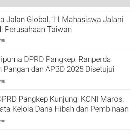
ak Pohon dan Terjun ke Parit, 5 Orang Tewas Seketika
a Jalan Global, 11 Mahasiswa Jalani
0
i Perusahaan Taiwan
WIB
ripurna DPRD Pangkep: Ranperda
 Pangan dan APBD 2025 Disetujui
ejumlah Catatan
WIB
 DPRD Pangkep Kunjungi KONI Maros,
Tata Kelola Dana Hibah dan Pembinaan
WIB