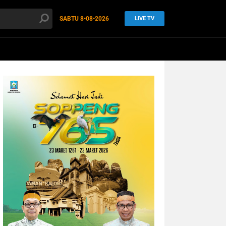
SABTU
8•08•2026
LIVE TV