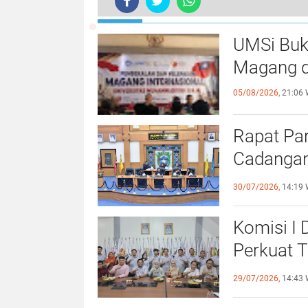
TERKINI
Diduga Mengantuk, Sopir Calya Tabr
UMSi Buk
Magang d
05/08/2026,
21:06 
Rapat Pa
Cadangan
dengan S
30/07/2026,
14:19 
Komisi I
Perkuat 
Olahraga
29/07/2026,
14:43 