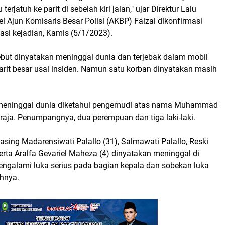
 terjatuh ke parit di sebelah kiri jalan," ujar Direktur Lalu
el Ajun Komisaris Besar Polisi (AKBP) Faizal dikonfirmasi
kasi kejadian, Kamis (5/1/2023).
ebut dinyatakan meninggal dunia dan terjebak dalam mobil
parit besar usai insiden. Namun satu korban dinyatakan masih
n meninggal dunia diketahui pengemudi atas nama Muhammad
oraja. Penumpangnya, dua perempuan dan tiga laki-laki.
ing Madarensiwati Palallo (31), Salmawati Palallo, Reski
serta Aralfa Gevariel Maheza (4) dinyatakan meninggal di
engalami luka serius pada bagian kepala dan sobekan luka
hnya.