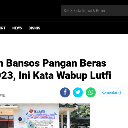
ORT
NEWS
BISNIS
m Bansos Pangan Beras
3, Ini Kata Wabup Lutfi
Komentar (
)
 WIB