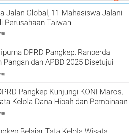
0
eras Sejahtera APBD 2023, Ini Kata Wabup Lutfi
a Jalan Global, 11 Mahasiswa Jalani
i Perusahaan Taiwan
WIB
ripurna DPRD Pangkep: Ranperda
 Pangan dan APBD 2025 Disetujui
ejumlah Catatan
WIB
 DPRD Pangkep Kunjungi KONI Maros,
Tata Kelola Dana Hibah dan Pembinaan
WIB
kep Belajar Tata Kelola Wisata