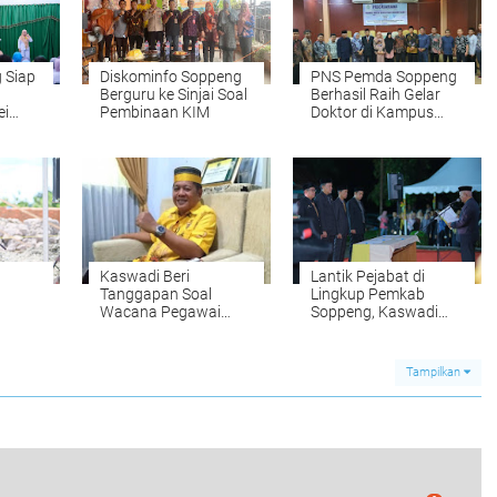
 Siap
Diskominfo Soppeng
PNS Pemda Soppeng
Berguru ke Sinjai Soal
Berhasil Raih Gelar
ei
Pembinaan KIM
Doktor di Kampus
es RI
Peradaban
Kaswadi Beri
Lantik Pejabat di
Tanggapan Soal
Lingkup Pemkab
Wacana Pegawai
Soppeng, Kaswadi
Mako
Honorer yang Akan
Minta OPD untuk
Dirumahkan
Mengontrol dalam
Bermedia Sosial
Tampilkan