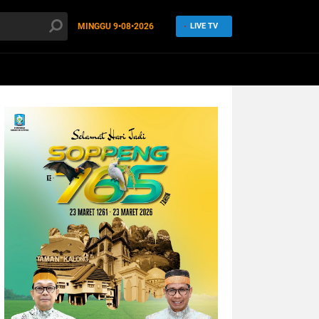
MINGGU
9•08•2026
LIVE TV