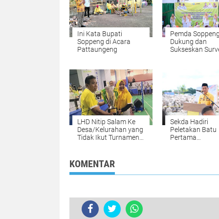
Ini Kata Bupati
Pemda Soppeng
Soppeng di Acara
Dukung dan
Pattaungeng
Sukseskan Surv
Akreditasi Stark
2022 RSUD
Latemmamala
LHD Nitip Salam Ke
Sekda Hadiri
Desa/Kelurahan yang
Peletakan Batu
Tidak Ikut Turnamen
Pertama
Bupati Soppeng Cup
Pembangunan 
Polres Soppeng
KOMENTAR
TERKINI