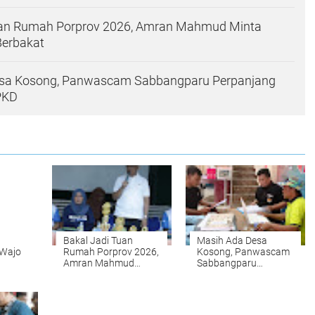
uan Rumah Porprov 2026, Amran Mahmud Minta
Berbakat
sa Kosong, Panwascam Sabbangparu Perpanjang
PKD
Bakal Jadi Tuan
Masih Ada Desa
 Wajo
Rumah Porprov 2026,
Kosong, Panwascam
Amran Mahmud
Sabbangparu
ORPRI
Minta Siapkan Atlit
Perpanjang
Berbakat
Pendaftaran PKD