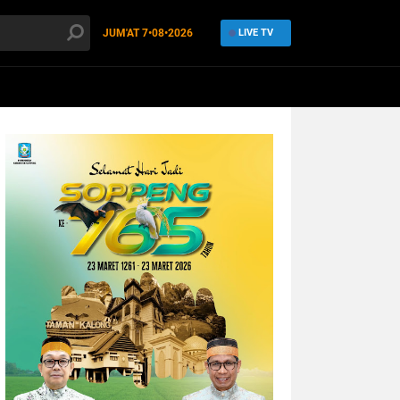
JUM'AT
7•08•2026
LIVE TV