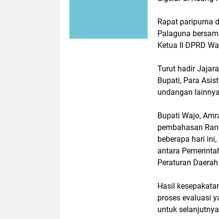
Rapat paripurna
Palaguna bersama
Ketua II DPRD Wa
Turut hadir Jajar
Bupati, Para Asis
undangan lainnya
Bupati Wajo, Am
pembahasan Ranca
beberapa hari ini
antara Pemerint
Peraturan Daerah
Hasil kesepakata
proses evaluasi y
untuk selanjutny