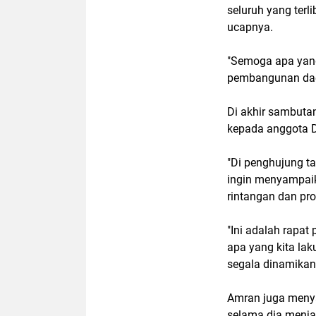
seluruh yang terl
ucapnya.
"Semoga apa yang
pembangunan daer
Di akhir sambuta
kepada anggota D
"Di penghujung t
ingin menyampaik
rintangan dan pro
"Ini adalah rapa
apa yang kita la
segala dinamikany
Amran juga meny
selama dia menja