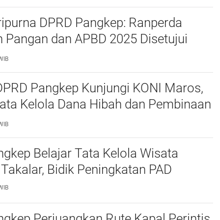
ripurna DPRD Pangkep: Ranperda
 Pangan dan APBD 2025 Disetujui
ejumlah Catatan
WIB
 DPRD Pangkep Kunjungi KONI Maros,
Tata Kelola Dana Hibah dan Pembinaan
WIB
kep Belajar Tata Kelola Wisata
 Takalar, Bidik Peningkatan PAD
WIB
gkep Perjuangkan Rute Kapal Perintis