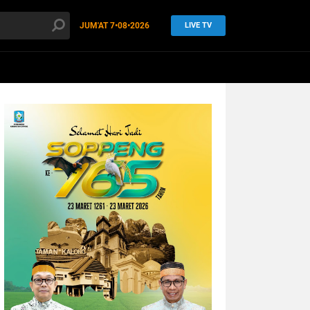
JUM'AT
7•08•2026
LIVE TV