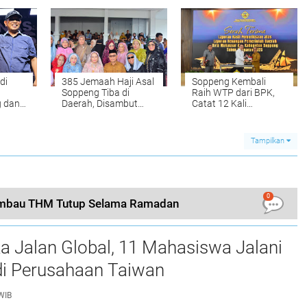
Dimulai 15 Juni
di
385 Jemaah Haji Asal
Soppeng Kembali
Soppeng Tiba di
Raih WTP dari BPK,
g dan
Daerah, Disambut
Catat 12 Kali
mma
Bupati dan Wabup
Berturut-turut
k
Tampilkan
0
Imbau THM Tutup Selama Ramadan
a Jalan Global, 11 Mahasiswa Jalani
i Perusahaan Taiwan
WIB