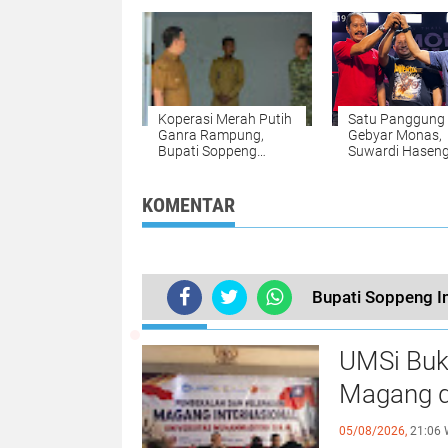
yang Valid
Koperasi Merah Putih
Satu Panggung 
Ganra Rampung,
Gebyar Monas,
Bupati Soppeng
Suwardi Hasen
Optimistis Dorong
Andi Mappare
Kesejahteraan Desa
Tunjukkan Politi
yang Sejuk
KOMENTAR
Bupati Soppeng 
TERKINI
UMSi Buk
Magang d
05/08/2026,
21:06 