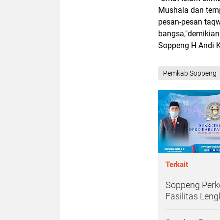
Mushala dan tem
pesan-pesan taq
bangsa,"demikian
Soppeng H Andi K
Pemkab Soppeng
Terkait
Soppeng Perke
Fasilitas Len