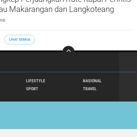
lau Makarangan dan Langkoteang
WIB
LIHAT SEMUA
LIFESTYLE
NASIONAL
SPORT
TRAVEL
Copyright ©
2026 klikterkini.com
Premium