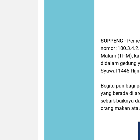
SOPPENG -
Pemer
nomor :100.3.4.2
Malam (THM), kar
didalam gedung y
Syawal 1445 Hijr
Begitu pun bagi p
yang berada di a
sebaik-baiknya d
orang makan atau