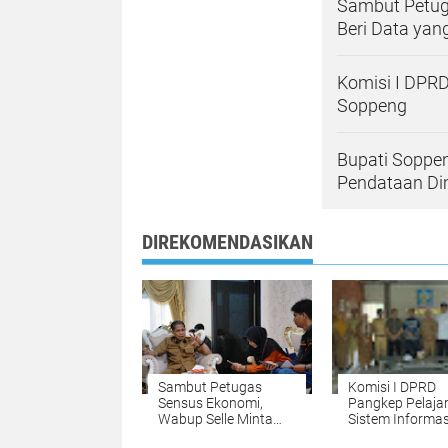
Sambut Petug
Beri Data yang
Komisi I DPRD
Soppeng
Bupati Soppe
Pendataan Dim
DIREKOMENDASIKAN
Sambut Petugas
Komisi I DPRD
Sensus Ekonomi,
Pangkep Pelajar
Wabup Selle Minta
Sistem Informas
Masyarakat Beri Data
Satu Data di S