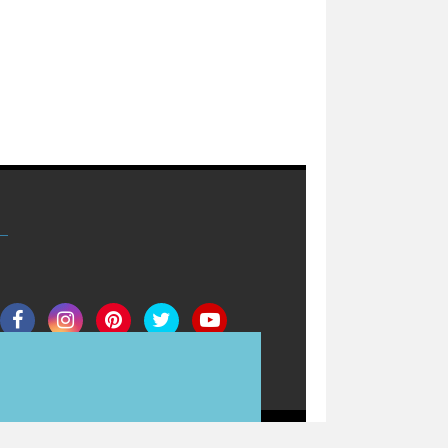
Join Now
Redaksi
Info Iklan