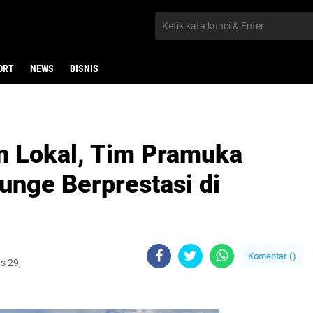
ORT
NEWS
BISNIS
an Lokal, Tim Pramuka
unge Berprestasi di
Komentar (
)
s 29,