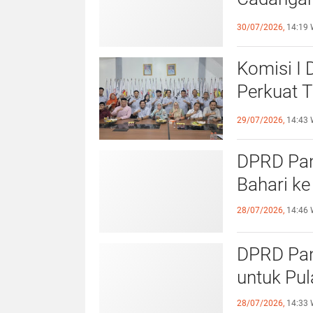
dengan S
30/07/2026,
14:19 
Komisi I
Perkuat 
Olahraga
29/07/2026,
14:43 
DPRD Pang
Bahari ke
28/07/2026,
14:46 
DPRD Pan
untuk Pu
28/07/2026,
14:33 