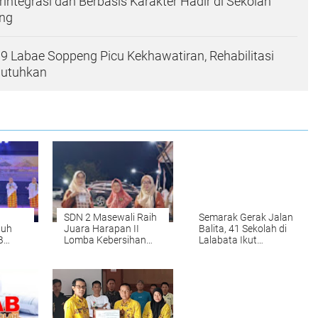
rintegrasi dan Berbasis Karakter Hadir di Sekolah
ng
9 Labae Soppeng Picu Kekhawatiran, Rehabilitasi
butuhkan
a
SDN 2 Masewali Raih
Semarak Gerak Jalan
tuh
Juara Harapan II
Balita, 41 Sekolah di
B
Lomba Kebersihan
Lalabata Ikut
Sekolah se-
Ramaikan Anjungan I
MPUGI
Kabupaten Soppeng
Mangkawani