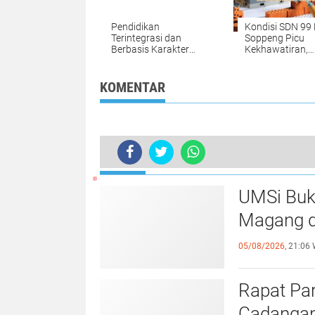
Pendidikan
Kondisi SDN 99
Terintegrasi dan
Soppeng Picu
Berbasis Karakter
Kekhawatiran,
Hadir di Sekolah
Rehabilitasi
Rakyat Soppeng
Mendesak
Dibutuhkan
KOMENTAR
TERKINI
Lestarikan Kearifan Lokal, Tim Pra
UMSi Buk
Magang d
05/08/2026,
21:06 
Rapat Pa
Cadangan