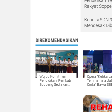
Pendidikan Te
Rakyat Soppe
Kondisi SDN 9
Mendesak Di
DIREKOMENDASIKAN
Wujud Komitmen
Opera “Ketika L
Pendidikan, Pemkab
Temmamala Ja
Soppeng Sediakan
Cinta” Bawa SB
Seragam Lengkap
Soppeng Toreh
dan Sepatu Gratis
Prestasi di SE
2025