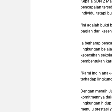
Kepala SDN 2 Mas
pencapaian terseb
individu, tetapi 
"Ini adalah bukti
bagian dari keseha
Ia berharap penca
lingkungan belaj
kebersihan sekola
pembentukan karak
"Kami ingin anak
terhadap lingkun
Dengan meraih Ju
komitmennya dal
lingkungan hidup 
menuju prestasi y