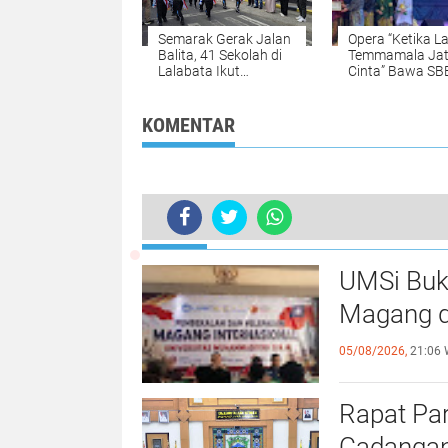
Semarak Gerak Jalan
Opera “Ketika L
Balita, 41 Sekolah di
Temmamala Ja
Lalabata Ikut
Cinta” Bawa SB
Ramaikan Anjungan I
Soppeng Toreh
Mangkawani
Prestasi di SE
2025
KOMENTAR
TERKINI
SDN 2 Masewali Raih Juara Harapa
UMSi Buk
Magang d
05/08/2026,
21:06 
Rapat Pa
Cadangan