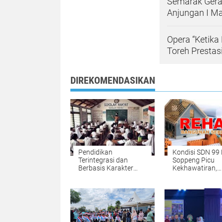
Semarak Gerak
Anjungan I M
Opera “Ketik
Toreh Prestas
DIREKOMENDASIKAN
Pendidikan
Kondisi SDN 99
Terintegrasi dan
Soppeng Picu
Berbasis Karakter
Kekhawatiran,
Hadir di Sekolah
Rehabilitasi
Rakyat Soppeng
Mendesak
Dibutuhkan