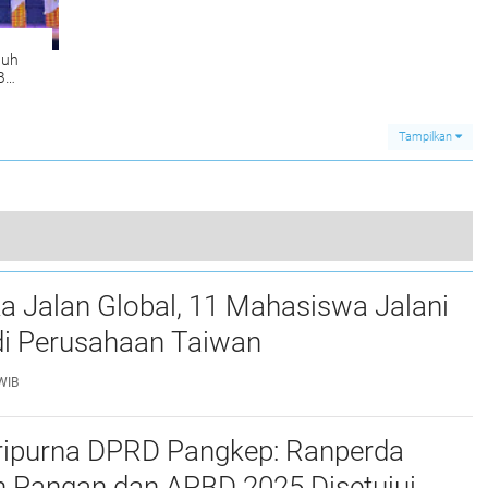
a
tuh
B
MPUGI
Tampilkan
n II Lomba Kebersihan Sekolah se-Kabupaten Soppeng
a Jalan Global, 11 Mahasiswa Jalani
0
i Perusahaan Taiwan
WIB
ripurna DPRD Pangkep: Ranperda
 Pangan dan APBD 2025 Disetujui