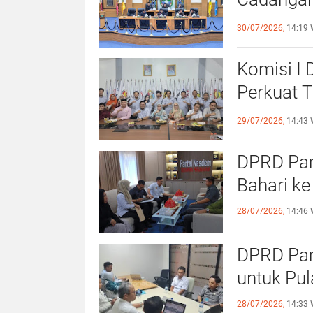
dengan S
30/07/2026,
14:19 
Komisi I
Perkuat 
Olahraga
29/07/2026,
14:43 
DPRD Pang
Bahari ke
28/07/2026,
14:46 
DPRD Pan
untuk Pu
28/07/2026,
14:33 