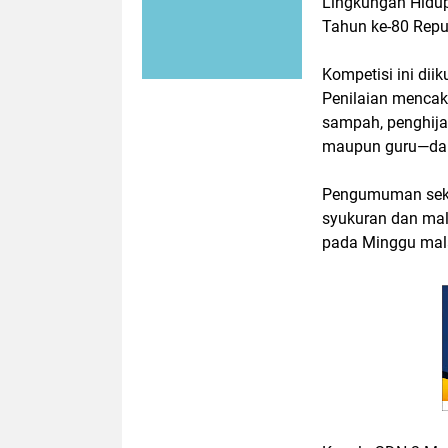
Lingkungan Hidu
Tahun ke-80 Repub
Kompetisi ini dii
Penilaian mencak
sampah, penghijau
maupun guru—dal
Pengumuman seka
syukuran dan mal
pada Minggu mal