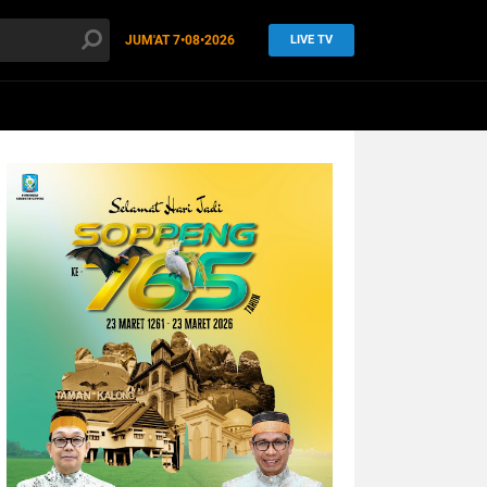
JUM'AT
7•08•2026
LIVE TV