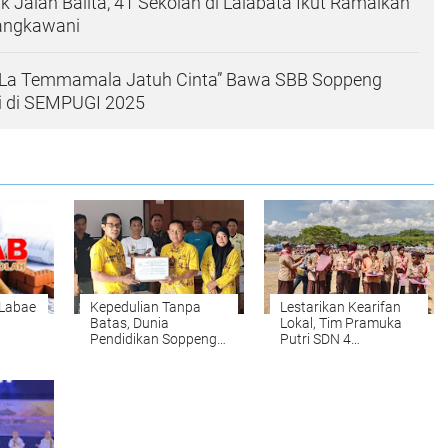
 Jalan Balita, 41 Sekolah di Lalabata Ikut Ramaikan
angkawani
a La Temmamala Jatuh Cinta” Bawa SBB Soppeng
i di SEMPUGI 2025
 Labae
Kepedulian Tanpa
Lestarikan Kearifan
Batas, Dunia
Lokal, Tim Pramuka
Pendidikan Soppeng
Putri SDN 4
Turun Tangan untuk
Kalenrunge
Korban Kebakaran
Berprestasi di
Lalabata