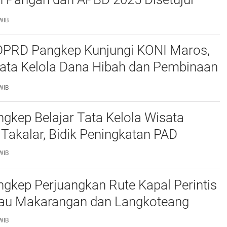
ejumlah Catatan
WIB
 DPRD Pangkep Kunjungi KONI Maros,
Tata Kelola Dana Hibah dan Pembinaan
WIB
kep Belajar Tata Kelola Wisata
 Takalar, Bidik Peningkatan PAD
WIB
gkep Perjuangkan Rute Kapal Perintis
lau Makarangan dan Langkoteang
WIB