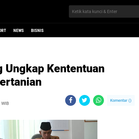
ORT
NEWS
BISNIS
 Ungkap Kententuan
ertanian
Komentar (
)
2 WIB