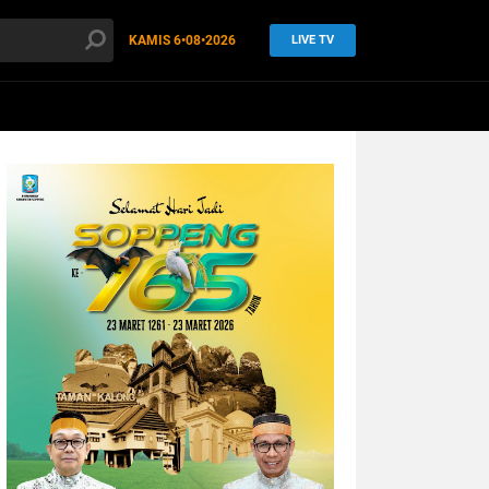
KAMIS
6•08•2026
LIVE TV