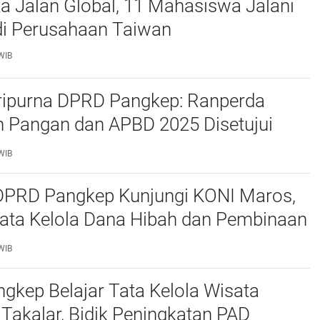
a Jalan Global, 11 Mahasiswa Jalani
i Perusahaan Taiwan
WIB
ripurna DPRD Pangkep: Ranperda
 Pangan dan APBD 2025 Disetujui
ejumlah Catatan
WIB
 DPRD Pangkep Kunjungi KONI Maros,
Tata Kelola Dana Hibah dan Pembinaan
WIB
kep Belajar Tata Kelola Wisata
 Takalar, Bidik Peningkatan PAD