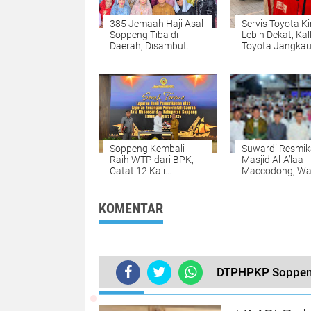
385 Jemaah Haji Asal
Servis Toyota Ki
Soppeng Tiba di
Lebih Dekat, Kal
Daerah, Disambut
Toyota Jangkau
Bupati dan Wabup
Provinsi di Indo
Timur
Soppeng Kembali
Suwardi Resmi
Raih WTP dari BPK,
Masjid Al-A’laa
Catat 12 Kali
Maccodong, Wa
Berturut-turut
Diajak Perkuat
Kebersamaan
KOMENTAR
DTPHPKP Soppeng
TERKINI