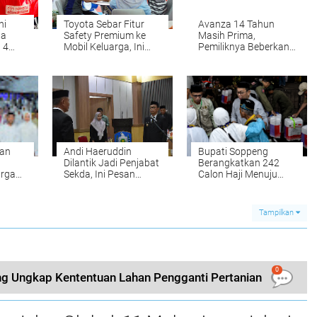
ni
Toyota Sebar Fitur
Avanza 14 Tahun
la
Safety Premium ke
Masih Prima,
 4
Mobil Keluarga, Ini
Pemiliknya Beberkan
nesia
Strateginya
Rahasia Mesin Toyota
Tetap Awet
kan
Andi Haeruddin
Bupati Soppeng
Dilantik Jadi Penjabat
Berangkatkan 242
rga
Sekda, Ini Pesan
Calon Haji Menuju
Bupati Soppeng
Tanah Suci
Tampilkan
0
 Ungkap Kententuan Lahan Pengganti Pertanian