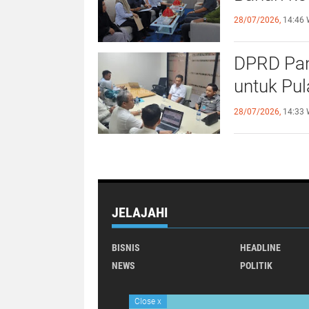
28/07/2026,
14:46 
DPRD Pan
untuk Pu
28/07/2026,
14:33 
JELAJAHI
BISNIS
HEADLINE
NEWS
POLITIK
Close
x